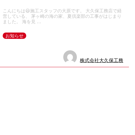
こんにちは😃施工スタッフの大原です。 大久保工務店で経
営している、 茅ヶ崎の海の家、夏倶楽部の工事がはじまり
ました。 海を見 …
お知らせ
株式会社大久保工務
店